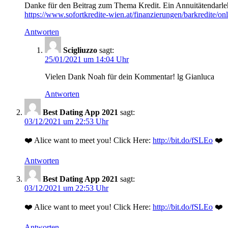
Danke für den Beitrag zum Thema Kredit. Ein Annuitätendarle
https://www.sofortkredite-wien.at/finanzierungen/barkredite/onl
Antworten
Scigliuzzo
sagt:
25/01/2021 um 14:04 Uhr
Vielen Dank Noah für dein Kommentar! lg Gianluca
Antworten
Best Dating App 2021
sagt:
03/12/2021 um 22:53 Uhr
❤️ Alice want to meet you! Click Here:
http://bit.do/fSLEo
❤️
Antworten
Best Dating App 2021
sagt:
03/12/2021 um 22:53 Uhr
❤️ Alice want to meet you! Click Here:
http://bit.do/fSLEo
❤️
Antworten