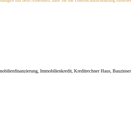
estätigen mit dem Absenden, dass Sie die Datenschutzerklärung einsehe
mobilienfinanzierung, Immobilienkredit, Kreditrechner Haus, Bauzinsen