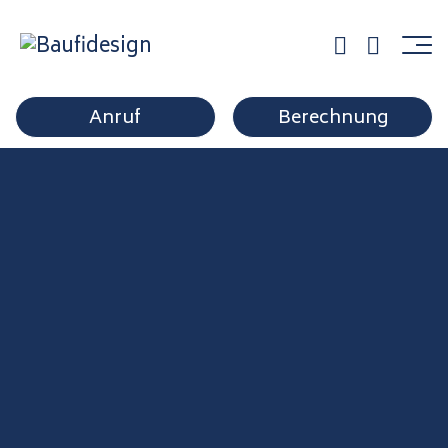
partner5
Anruf
Berechnung