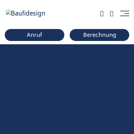
home_banner_slide1
Anruf
Berechnung