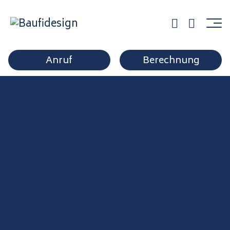
home_banner–image2
Anruf
Berechnung