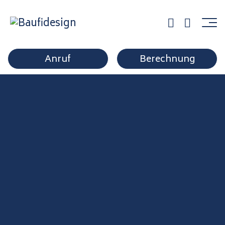
blog_image_2
Anruf
Berechnung